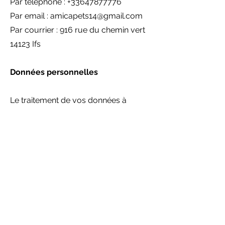
Par téléphone : +33647877776
Par email :
amicapets14@gmail.com
Par courrier : 916 rue du chemin vert
14123 Ifs
Données personnelles
Le traitement de vos données à
caractère personnel est régi par notre
Charte du respect de la vie privée,
disponible depuis la section "Charte
de Protection des Données
Personnelles", conformément au
Règlement Général sur la Protection
des Données 2016/679 du 27 avril
2016 («RGPD»).