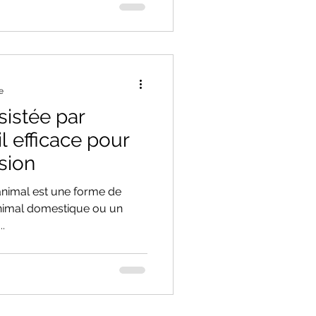
e
sistée par
il efficace pour
ssion
'animal est une forme de
animal domestique ou un
..