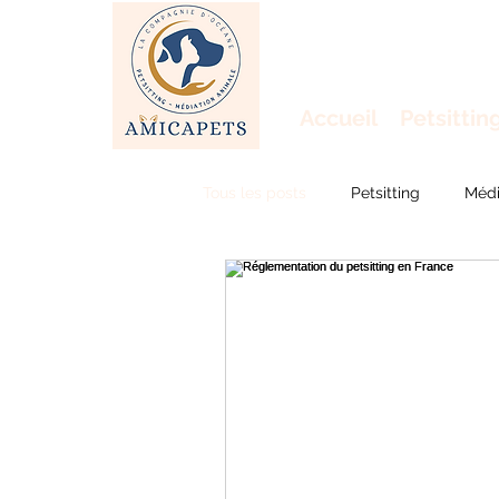
Accueil
Petsittin
Tous les posts
Petsitting
Médi