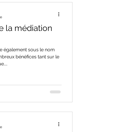
re
e la médiation
ue également sous le nom
mbreux bénéfices tant sur le
....
re