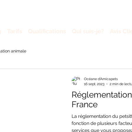
g
Tarifs
Qualifications
Qui suis-je?
Avis Cli
ation animale
Océane d'Amicapets
16 sept. 2023
2 min de lect
Réglementation 
France
La réglementation du petsit
fonction de plusieurs fact
services que vous proposez.