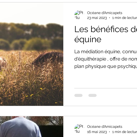
Océane d'Amicapets
23 mai 2023
1 min de lectu
Les bénéfices d
équine
La médiation équine, conn
d'équithérapie , offre de no
plan physique que psychique
Océane d'Amicapets
16 mai 2023
1 min de lectu