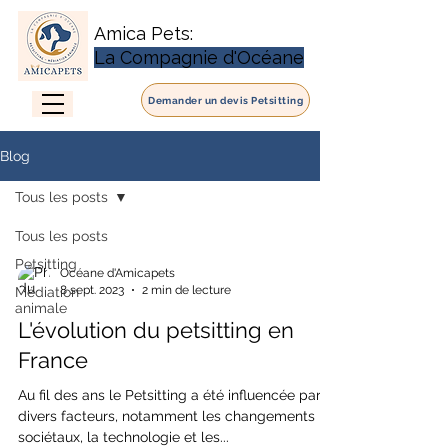
Amica Pets:
La Compagnie d'Océane
Demander un devis Petsitting
Blog
Tous les posts
Tous les posts
Petsitting
Océane d'Amicapets
8 sept. 2023
2 min de lecture
Médiation
animale
L'évolution du petsitting en
France
Au fil des ans le Petsitting a été influencée par
divers facteurs, notamment les changements
sociétaux, la technologie et les...