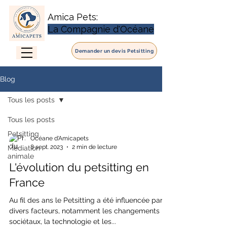
Amica Pets:
La Compagnie d'Océane
Demander un devis Petsitting
Blog
Tous les posts
Tous les posts
Petsitting
Océane d'Amicapets
8 sept. 2023
2 min de lecture
Médiation
animale
L'évolution du petsitting en
France
Au fil des ans le Petsitting a été influencée par
divers facteurs, notamment les changements
sociétaux, la technologie et les...