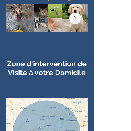
L'amour des
animaux de
compagnie
Zone d'intervention de
Visite à votre Domicile