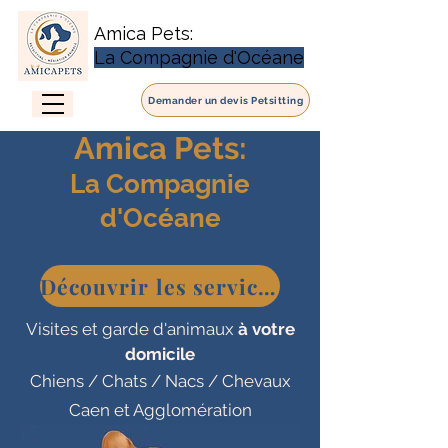
Amica Pets:
La Compagnie d'Océane
Demander un devis Petsitting
Amica Pets:
La Compagnie
d'Océane
Découvrir les services
Visites et garde d'animaux
à votre
domicile
Chiens / Chats / Nacs / Chevaux
Caen et Agglomération