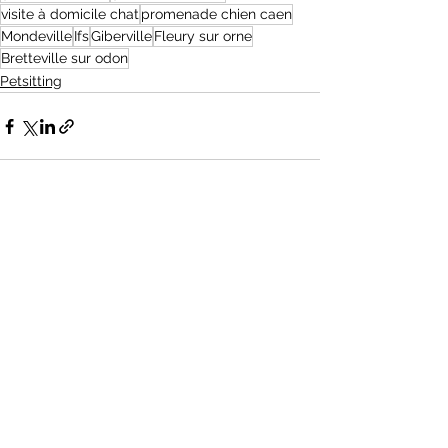
visite à domicile chat
promenade chien caen
Mondeville
Ifs
Giberville
Fleury sur orne
Bretteville sur odon
Petsitting
Voir tout
Posts récents