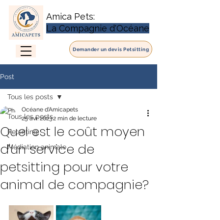
Amica Pets:
La Compagnie d'Océane
Demander un devis Petsitting
Post
Tous les posts
Océane d'Amicapets
Tous les posts
25 avr. 2023
2 min de lecture
Quel est le coût moyen
Petsitting
d'un service de
Médiation animale
petsitting pour votre
animal de compagnie?