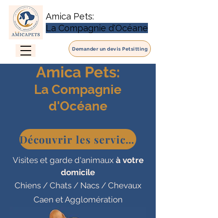
Amica Pets:
La Compagnie d'Océane
Demander un devis Petsitting
Amica Pets:
La Compagnie
d'Océane
Découvrir les services
Visites et garde d'animaux
à votre
domicile
Chiens / Chats / Nacs / Chevaux
Caen et Agglomération