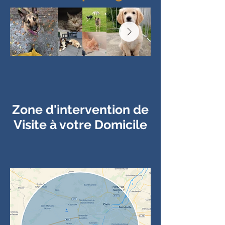
L'amour des
animaux de
compagnie
Zone d'intervention de
Visite à votre Domicile